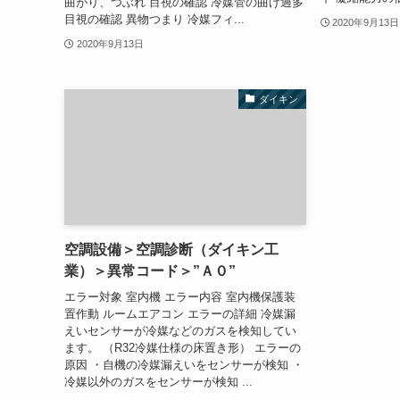
曲がり、つぶれ 目視の確認 冷媒管の曲げ過多
目視の確認 異物つまり 冷媒フィ...
2020年9月13日
2020年9月13日
ダイキン
空調設備＞空調診断（ダイキン工
業）＞異常コード＞”Ａ０”
エラー対象 室内機 エラー内容 室内機保護装
置作動 ルームエアコン エラーの詳細 冷媒漏
えいセンサーが冷媒などのガスを検知してい
ます。 （R32冷媒仕様の床置き形） エラーの
原因 ・自機の冷媒漏えいをセンサーが検知 ・
冷媒以外のガスをセンサーが検知 ...