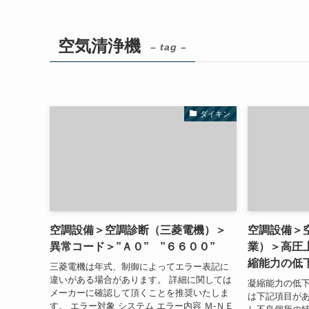
空気清浄機
– tag –
ダイキン
空調設備＞空調診断（三菱電機）＞
空調設備＞
異常コード＞”Ａ０” ”６６００”
業）＞高圧
縮能力の低
三菱電機は年式、制御によってエラー表記に
違いがある場合があります。 詳細に関しては
凝縮能力の低
メーカーに確認して頂くことを推奨いたしま
は下記項目があ
す。 エラー対象 システム エラー内容 Ｍ-ＮＥ