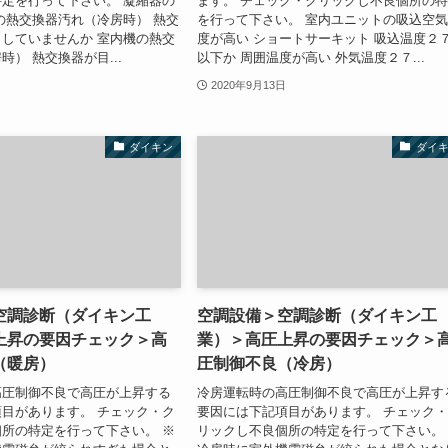
定を行って下さい。 凝縮器の
ます。 チェック・クリックし不良個所の
の熱交換器汚れ（冷房時） 熱交
を行って下さい。 室内ユニットの吸込空
していませんか 室内機の熱交
度が高い ショートサーキット 吸込温度２
） 熱交換器が目...
以下か 周囲温度が高い 外気温度２７...
2020年9月13日
ダイキン
ダイ
空調診断（ダイキン工
空調設備＞空調診断（ダイキン工
上昇の要因チェック＞高
業）＞高圧上昇の要因チェック＞
（暖房）
圧制御不良（冷房）
高圧制御不良で高圧が上昇する
冷房運転時の高圧制御不良で高圧が上昇す
目があります。 チェック・ク
要因には下記項目があります。 チェック
所の特定を行って下さい。 ※
リックし不良個所の特定を行って下さい。