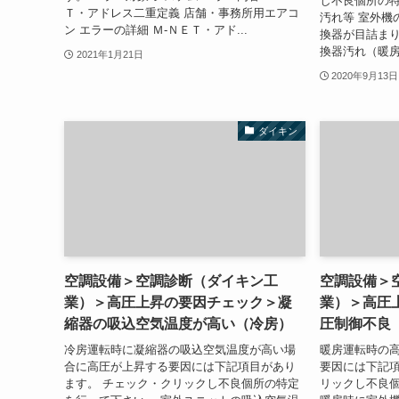
し不良個所の特
Ｔ・アドレス二重定義 店舗・事務所用エアコ
汚れ等 室外機
ン エラーの詳細 Ｍ-ＮＥＴ・アド...
換器が目詰まり
換器汚れ（暖房時
2021年1月21日
2020年9月13日
ダイキン
空調設備＞空調診断（ダイキン工
空調設備＞
業）＞高圧上昇の要因チェック＞凝
業）＞高圧
縮器の吸込空気温度が高い（冷房）
圧制御不良
冷房運転時に凝縮器の吸込空気温度が高い場
暖房運転時の
合に高圧が上昇する要因には下記項目があり
要因には下記項
ます。 チェック・クリックし不良個所の特定
リックし不良個