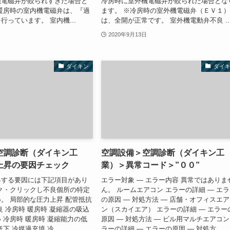
機電磁弁が絞られすぎた場合と
冷房時に室外機電磁弁が絞られた場合とな
暖房時の室内機電磁弁は、『過
ます。 ※冷房時の室外機電磁弁（ＥＶ１
行っています。 室内機...
は、全開が正常です。 室外機電動弁不良 ..
2020年9月13日
ダイキン
ダイ
空調診断（ダイキン工
空調設備＞空調診断（ダイキン工
上昇の要因チェック
業）＞異常コード＞”００”
昇する要因には下記項目があり
エラー対象 ― エラー内容 異常ではありま
ク・クリックし不良個所の特定
ん。 ルームエアコン エラーの詳細 ― エ
。 局部的な圧力上昇 配管抵抗
の原因 ― 対処方法 ― 店舗・オフィスエ
良 冷房時 暖房時 凝縮器の吸込
ン（スカイエア） エラーの詳細 ― エラー
 冷房時 暖房時 凝縮能力の低
原因 ― 対処方法 ― ビル用マルチエアコン
下 冷媒過充填 冷...
ラーの詳細 ― エラーの原因 ― 対処方...