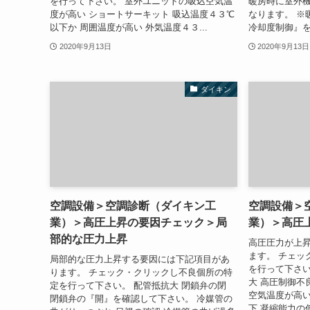
を行って下さい。 室外ユニットの吸込空気温
暖房時に室外
度が高い ショートサーキット 吸込温度４３℃
なります。 ※
以下か 周囲温度が高い 外気温度４３...
冷却度制御』を
2020年9月13日
2020年9月13日
ダイキン
空調設備＞空調診断（ダイキン工
空調設備＞
業）＞高圧上昇の要因チェック＞局
業）＞高圧
部的な圧力上昇
高圧圧力が上
ます。 チェッ
局部的な圧力上昇する要因には下記項目があ
を行って下さい
ります。 チェック・クリックし不良個所の特
大 高圧制御不
定を行って下さい。 配管抵抗大 閉鎖弁の閉
空気温度が高い
閉鎖弁の『開』を確認して下さい。 冷媒管の
下 凝縮能力の低