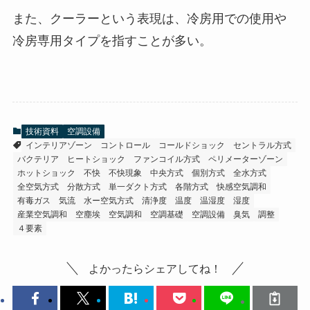
また、クーラーという表現は、冷房用での使用や
冷房専用タイプを指すことが多い。
技術資料
空調設備
インテリアゾーン
コントロール
コールドショック
セントラル方式
バクテリア
ヒートショック
ファンコイル方式
ペリメーターゾーン
ホットショック
不快
不快現象
中央方式
個別方式
全水方式
全空気方式
分散方式
単一ダクト方式
各階方式
快感空気調和
有毒ガス
気流
水ー空気方式
清浄度
温度
温湿度
湿度
産業空気調和
空塵埃
空気調和
空調基礎
空調設備
臭気
調整
４要素
よかったらシェアしてね！