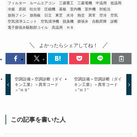
フィルター
ルームエアコン
三菱重工
三菱電機
中温用
低温用
冷媒
原因
吐出管
圧縮機
基板
室内機
室外機
対処法
放熱フィン
放熱板
日立
東芝
水冷
熱交
異常
空冷
空気
空気清浄ユニット
空気清浄機
脱臭機
膨張弁
自動昇降
診断
電子膨張弁駆動部コイル
高温用
Ｈ８
よかったらシェアしてね！
空調設備＞空調診断（ダイ
空調設備＞空調診断（ダイ
キン工業）＞異常コード
キン工業）＞異常コード
＞”Ｈ９”
＞”Ｈ７”
この記事を書いた人