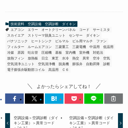
技術資料
空調設備
空調診断
ダイキン
エアコン
エラー
オートクリーンパネル
コード
サーミスタ
スカイエア
ストリーマ脱臭ユニット
センサー
ダイキン
パナソニック
ヒートシンク
ビルマル
ビル用マルチ
ファン
フィルター
ルームエアコン
三菱重工
三菱電機
中温用
低温用
冷媒
原因
吐出管
圧縮機
基板
室内機
室外機
対処法
放熱フィン
放熱板
日立
東芝
水冷
熱交
異常
空冷
空気
空気清浄ユニット
空気清浄機
脱臭機
膨張弁
自動昇降
診断
電子膨張弁駆動部コイル
高温用
Ｃ６
よかったらシェアしてね！
空調設備＞空調診断（ダイ
空調設備＞空調診断（ダイ
キン工業）＞異常コード
キン工業）＞異常コード